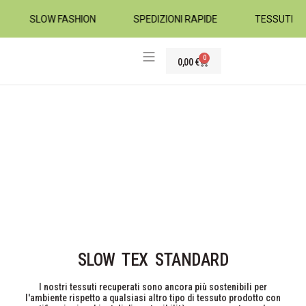
SLOW FASHION
SPEDIZIONI RAPIDE
TESSUTI D
0
0,00
€
TESSUTI ABBIGLIAMENTO
SLOW TEX STANDARD
I nostri tessuti recuperati sono ancora più sostenibili per
l'ambiente rispetto a qualsiasi altro tipo di tessuto prodotto con