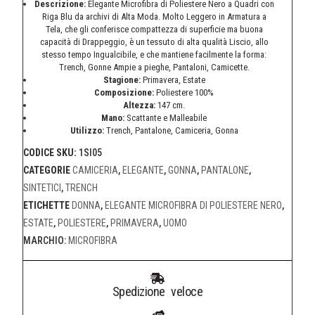
Descrizione:
Elegante Microfibra di Poliestere Nero a Quadri con
Riga Blu da archivi di Alta Moda. Molto Leggero in Armatura a
Tela, che gli conferisce compattezza di superficie ma buona
capacità di Drappeggio, è un tessuto di alta qualità Liscio, allo
stesso tempo Ingualcibile, e che mantiene facilmente la forma:
Trench, Gonne Ampie a pieghe, Pantaloni, Camicette.
Stagione:
Primavera, Estate
Composizione:
Poliestere 100%
Altezza:
147 cm.
Mano:
Scattante e Malleabile
Utilizzo:
Trench, Pantalone, Camiceria, Gonna
CODICE SKU:
1SI05
CATEGORIE
CAMICERIA
,
ELEGANTE
,
GONNA
,
PANTALONE
,
SINTETICI
,
TRENCH
ETICHETTE
DONNA
,
ELEGANTE MICROFIBRA DI POLIESTERE NERO
,
ESTATE
,
POLIESTERE
,
PRIMAVERA
,
UOMO
MARCHIO:
MICROFIBRA
Spedizione veloce