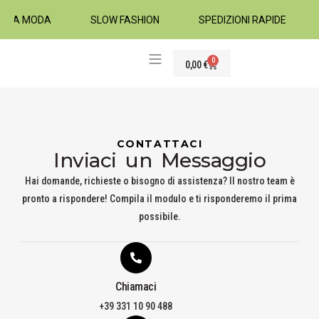
ALTA MODA
SLOW FASHION
SPEDIZIONI RAPIDE
0
0,00
€
TESSUTI ABBIGLIAMENTO
CONTATTACI
Inviaci un Messaggio
Hai domande, richieste o bisogno di assistenza? Il nostro team è
pronto a rispondere! Compila il modulo e ti risponderemo il prima
possibile.
Chiamaci
+39 331 10 90 488