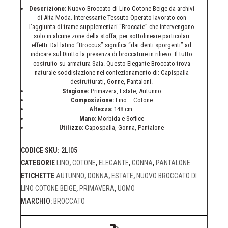
Descrizione:
Nuovo Broccato di Lino Cotone Beige
da archivi
di Alta Moda. Interessante Tessuto Operato lavorato con
l’aggiunta di trame supplementari “Broccate” che intervengono
solo in alcune zone della stoffa, per sottolineare particolari
effetti. Dal latino “Broccus” significa “dai denti sporgenti” ad
indicare sul Diritto la presenza di broccature in rilievo. Il tutto
costruito su armatura Saia. Questo Elegante Broccato trova
naturale soddisfazione nel confezionamento di: Capispalla
destrutturati, Gonne, Pantaloni.
Stagione:
Primavera, Estate, Autunno
Composizione:
Lino – Cotone
Altezza:
148 cm.
Mano:
Morbida e Soffice
Utilizzo:
Capospalla, Gonna, Pantalone
CODICE SKU:
2LI05
CATEGORIE
LINO
,
COTONE
,
ELEGANTE
,
GONNA
,
PANTALONE
ETICHETTE
AUTUNNO
,
DONNA
,
ESTATE
,
NUOVO BROCCATO DI
LINO COTONE BEIGE
,
PRIMAVERA
,
UOMO
MARCHIO:
BROCCATO