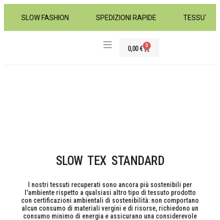
SLOW FASHION
SPEDIZIONI RAPIDE
TESSUTI D
0
0,00
€
TESSUTI ABBIGLIAMENTO
SLOW TEX STANDARD
I nostri tessuti recuperati sono ancora più sostenibili per
l'ambiente rispetto a qualsiasi altro tipo di tessuto prodotto
con certificazioni ambientali di sostenibilità: non comportano
alcun consumo di materiali vergini e di risorse, richiedono un
consumo minimo di energia e assicurano una considerevole