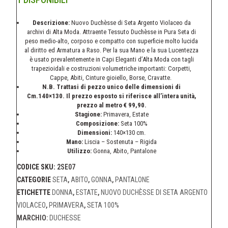
Descrizione:
Nuovo Duchèsse di Seta Argento Violaceo da
archivi di Alta Moda. Attraente Tessuto Duchèsse in Pura Seta di
peso medio-alto, corposo e compatto con superficie molto lucida
al diritto ed Armatura a Raso. Per la sua Mano e la sua Lucentezza
è usato prevalentemente in Capi Eleganti d’Alta Moda con tagli
trapezioidali e costruzioni volumetriche importanti: Corpetti,
Cappe, Abiti, Cinture gioiello, Borse, Cravatte.
N.B. Trattasi di pezzo unico delle dimensioni di
Cm.140×130. Il prezzo esposto si riferisce all’intera unità,
prezzo al metro € 99,90.
Stagione:
Primavera, Estate
Composizione:
Seta 100%
Dimensioni:
140×130 cm.
Mano:
Liscia –
Sostenuta – Rigida
Utilizzo:
Gonna
, Abito, Pantalone
CODICE SKU:
2SE07
CATEGORIE
SETA
,
ABITO
,
GONNA
,
PANTALONE
ETICHETTE
DONNA
,
ESTATE
,
NUOVO DUCHÈSSE DI SETA ARGENTO
VIOLACEO
,
PRIMAVERA
,
SETA 100%
MARCHIO:
DUCHESSE